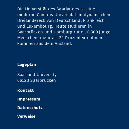
Vom Studium in den Beruf
Bibliothek
Study Scheduler
Start-ups
Die Universität des Saarlandes ist eine
IT-Themenabend
Ranking
Preise, Auszeichnungen und Förderungen
Anfahrt
moderne Campus-Universität im dynamischen
Open Science/Open Access
Dreiländereck von Deutschland, Frankreich
Zahlen & Fakten
Kontakt
AnsprechpartnerInnen, Personen, Forschungsgruppen
und Luxembourg. Heute studieren in
Saarbrücken und Homburg rund 16.300 junge
SIC Merchandise
Termine, Vorträge und Veranstaltungen
Menschen, mehr als 24 Prozent von ihnen
kommen aus dem Ausland.
SIC Podcast
Alumni
Lageplan
Saarland University
66123 Saarbrücken
Kontakt
Impressum
Datenschutz
Verweise