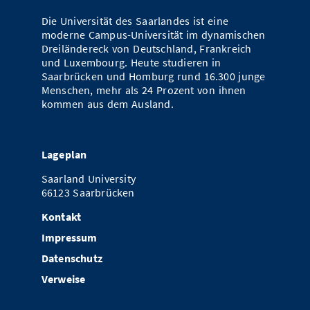
Vom Studium in den Beruf
Bibliothek
Study Scheduler
Start-ups
Die Universität des Saarlandes ist eine
IT-Themenabend
Ranking
Preise, Auszeichnungen und Förderungen
Anfahrt
moderne Campus-Universität im dynamischen
Open Science/Open Access
Dreiländereck von Deutschland, Frankreich
Zahlen & Fakten
Kontakt
AnsprechpartnerInnen, Personen, Forschungsgruppen
und Luxembourg. Heute studieren in
Saarbrücken und Homburg rund 16.300 junge
SIC Merchandise
Termine, Vorträge und Veranstaltungen
Menschen, mehr als 24 Prozent von ihnen
kommen aus dem Ausland.
SIC Podcast
Alumni
Lageplan
Saarland University
66123 Saarbrücken
Kontakt
Impressum
Datenschutz
Verweise