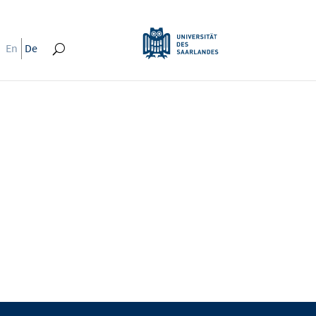
En
De