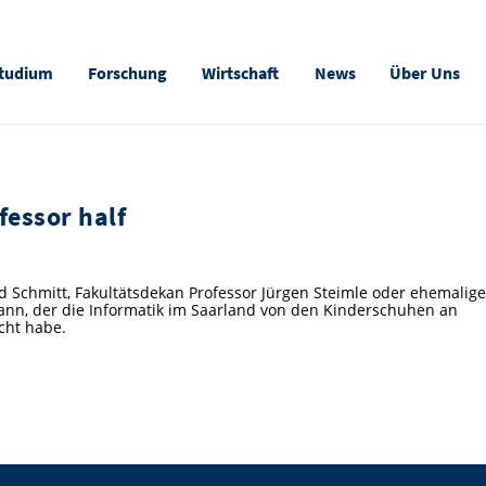
tudium
Forschung
Wirtschaft
News
Über Uns
essor half
d Schmitt, Fakultätsdekan Professor Jürgen Steimle oder ehemalige
Mann, der die Informatik im Saarland von den Kinderschuhen an
cht habe.