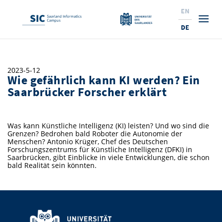
EN
DE
Studium
2023-5-12
Wie gefährlich kann KI werden? Ein
Forschung
Interessierte & BewerberInnen
Saarbrücker Forscher erklärt
Wirtschaft
Studierende
Institute & Forschungsthemen
Studienangebot
Was kann Künstliche Intelligenz (KI) leisten? Und wo sind die
Angebote für SchülerInnen
News
Service
Karrierewege
Technologietransfer
Aktuelle Semesterinfos
Forschungsinstitutionen
Grenzen? Bedrohen bald Roboter die Autonomie der
Menschen? Antonio Krüger, Chef des Deutschen
10 Gründe für den SIC
Über Uns
Beratung für Studierende
Ranking
Forschungszentrums für Künstliche Intelligenz (DFKI) in
News
News & Termine
Service und Support
Promotion
Innovationsstandort
Saarbrücken, gibt Einblicke in viele Entwicklungen, die schon
bald Realität sein könnten.
NEU: Internationale Studiengänge
Lehrveranstaltungen & AnsprechpartnerInnen
Forschungsfelder
Saarland Informatics Campus
ProfessorInnen
Gründen & Investieren
Expertise am SIC
Preise, Auszeichnungen und Förderungen
Forschungshighlights
Neu am SIC?
Semestertermine & Klausuren
ProfessorInnen
Stellenangebote
Stellenangebote
Kooperieren & Investieren
Marketing & Öffentlichkeitsarbeit
Forschungshighlights
Termine, Vorträge und Veranstaltungen
Standort
Prüfungsangelegenheiten
Forschungsgruppen
Bibliothek
Forschungsinstitutionen
Termine, Vorträge und Veranstaltungen
Pressemeldungen
Forschungsinstitutionen
Kontakte & Anfahrt
Pressespiegel