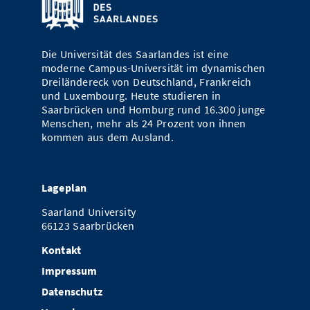
Vom Studium in den Beruf
Bibliothek
Study Scheduler
Start-ups
IT-Themenabend
Ranking
Preise, Auszeichnungen und Förderungen
Anfahrt
Open Science/Open Access
Zahlen & Fakten
Kontakt
Die Universität des Saarlandes ist eine
AnsprechpartnerInnen, Personen, Forschungsgruppen
moderne Campus-Universität im dynamischen
Dreiländereck von Deutschland, Frankreich
SIC Merchandise
Termine, Vorträge und Veranstaltungen
und Luxembourg. Heute studieren in
Saarbrücken und Homburg rund 16.300 junge
SIC Podcast
Alumni
Menschen, mehr als 24 Prozent von ihnen
kommen aus dem Ausland.
Lageplan
Saarland University
66123 Saarbrücken
Kontakt
Impressum
Datenschutz