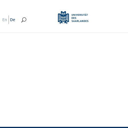
En
De