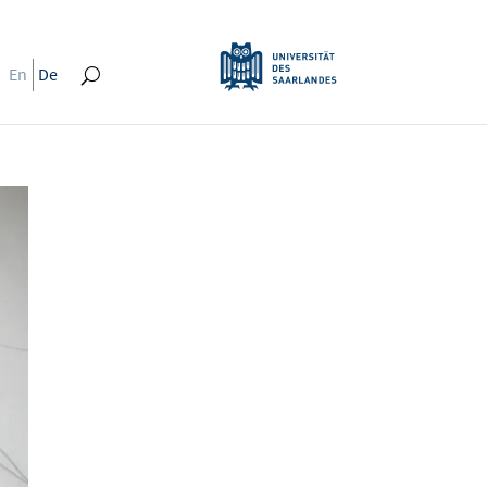
En
De