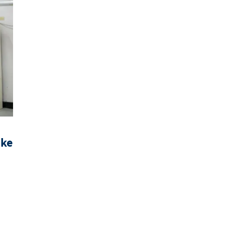
nke
l