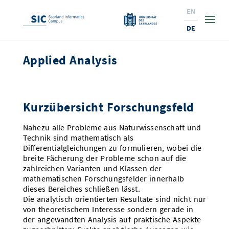
EN
DE
Applied Analysis
Studium
Forschung
Interessierte & BewerberInnen
Kurzübersicht Forschungsfeld
Wirtschaft
Studierende
Institute & Forschungsthemen
Studienangebot
Nahezu alle Probleme aus Naturwissenschaft und
Angebote für SchülerInnen
News
Service
Karrierewege
Technologietransfer
Aktuelle Semesterinfos
Forschungsinstitutionen
Technik sind mathematisch als
Differentialgleichungen zu formulieren, wobei die
10 Gründe für den SIC
Über Uns
Beratung für Studierende
Ranking
News
News & Termine
Service und Support
Promotion
Innovationsstandort
breite Fächerung der Probleme schon auf die
zahlreichen Varianten und Klassen der
NEU: Internationale Studiengänge
Lehrveranstaltungen & AnsprechpartnerInnen
Forschungsfelder
Saarland Informatics Campus
ProfessorInnen
Gründen & Investieren
Expertise am SIC
mathematischen Forschungsfelder innerhalb
Preise, Auszeichnungen und Förderungen
Forschungshighlights
dieses Bereiches schließen lässt.
Neu am SIC?
Semestertermine & Klausuren
ProfessorInnen
Die analytisch orientierten Resultate sind nicht nur
Stellenangebote
Stellenangebote
Kooperieren & Investieren
Marketing & Öffentlichkeitsarbeit
Forschungshighlights
Termine, Vorträge und Veranstaltungen
Standort
von theoretischem Interesse sondern gerade in
Prüfungsangelegenheiten
Forschungsgruppen
der angewandten Analysis auf praktische Aspekte
Bibliothek
Forschungsinstitutionen
Termine, Vorträge und Veranstaltungen
Pressemeldungen
Forschungsinstitutionen
Kontakte & Anfahrt
Pressespiegel