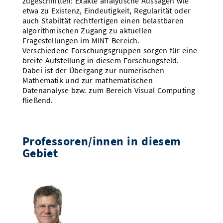
zugeschnitten: Exakte analytische Aussagen wie
Vom Studium in den Beruf
Bibliothek
etwa zu Existenz, Eindeutigkeit, Regularität oder
Study Scheduler
Start-ups
IT-Themenabend
Ranking
Preise, Auszeichnungen und Förderungen
Anfahrt
auch Stabiltät rechtfertigen einen belastbaren
algorithmischen Zugang zu aktuellen
Open Science/Open Access
Zahlen & Fakten
Kontakt
Fragestellungen im MINT Bereich.
AnsprechpartnerInnen, Personen, Forschungsgruppen
Verschiedene Forschungsgruppen sorgen für eine
SIC Merchandise
breite Aufstellung in diesem Forschungsfeld.
Termine, Vorträge und Veranstaltungen
Dabei ist der Übergang zur numerischen
Mathematik und zur mathematischen
SIC Podcast
Alumni
Datenanalyse bzw. zum Bereich Visual Computing
fließend.
Professoren/innen in diesem
Gebiet