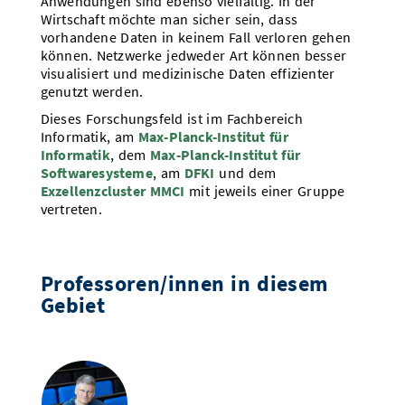
Anwendungen sind ebenso vielfältig. In der
Vom Studium in den Beruf
Bibliothek
Wirtschaft möchte man sicher sein, dass
Study Scheduler
Start-ups
IT-Themenabend
Ranking
Preise, Auszeichnungen und Förderungen
Anfahrt
vorhandene Daten in keinem Fall verloren gehen
können. Netzwerke jedweder Art können besser
Open Science/Open Access
Zahlen & Fakten
Kontakt
visualisiert und medizinische Daten effizienter
AnsprechpartnerInnen, Personen, Forschungsgruppen
genutzt werden.
SIC Merchandise
Termine, Vorträge und Veranstaltungen
Dieses Forschungsfeld ist im Fachbereich
Informatik, am
Max-Planck-Institut für
SIC Podcast
Alumni
Informatik
, dem
Max-Planck-Institut für
Softwaresysteme
, am
DFKI
und dem
Exzellenzcluster MMCI
mit jeweils einer Gruppe
vertreten.
Professoren/innen in diesem
Gebiet