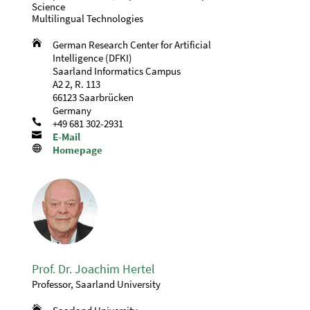
Science
Multilingual Technologies

German Research Center for Artificial
Intelligence (DFKI)
Saarland Informatics Campus
A2 2, R. 113
66123 Saarbrücken
Germany

+49 681 302-2931

E-Mail

Homepage
Prof. Dr. Joachim Hertel
Professor, Saarland University
