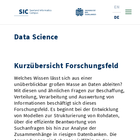
EN
DE
Data Science
Studium
Forschung
Interessierte & BewerberInnen
Kurzübersicht Forschungsfeld
Wirtschaft
Studierende
Institute & Forschungsthemen
Studienangebot
Welches Wissen lässt sich aus einer
Angebote für SchülerInnen
News
Service
Karrierewege
Technologietransfer
Aktuelle Semesterinfos
Forschungsinstitutionen
unüberblickbar großen Masse an Daten ableiten?
Mit diesen und ähnlichen Fragen zur Beschaffung,
10 Gründe für den SIC
Über Uns
Beratung für Studierende
Ranking
News
News & Termine
Service und Support
Promotion
Innovationsstandort
Verteilung, Verarbeitung und Auswertung von
Informationen beschäftigt sich dieses
NEU: Internationale Studiengänge
Lehrveranstaltungen & AnsprechpartnerInnen
Forschungsfelder
Saarland Informatics Campus
ProfessorInnen
Gründen & Investieren
Expertise am SIC
Forschungsfeld. Es beginnt bei der Entwicklung
Preise, Auszeichnungen und Förderungen
Forschungshighlights
von Modellen zur Strukturierung von Rohdaten,
Neu am SIC?
Semestertermine & Klausuren
ProfessorInnen
über die effiziente Beantwortung von
Stellenangebote
Stellenangebote
Kooperieren & Investieren
Marketing & Öffentlichkeitsarbeit
Forschungshighlights
Termine, Vorträge und Veranstaltungen
Standort
Suchanfragen bis hin zur Analyse der
Prüfungsangelegenheiten
Forschungsgruppen
Zusammenhänge in riesigen Datenbanken. Die
Bibliothek
Forschungsinstitutionen
Termine, Vorträge und Veranstaltungen
Pressemeldungen
Forschungsinstitutionen
Kontakte & Anfahrt
Pressespiegel