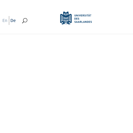
En
De