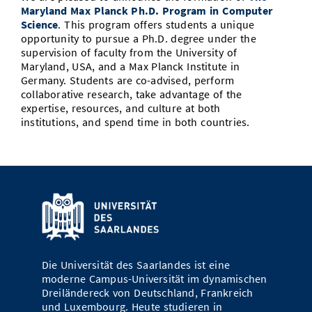
Maryland Max Planck Ph.D. Program in Computer
Vom Studium in den Beruf
Bibliothek
Study Scheduler
Start-ups
IT-Themenabend
Ranking
Science
. This program offers students a unique
Preise, Auszeichnungen und Förderungen
Anfahrt
opportunity to pursue a Ph.D. degree under the
Open Science/Open Access
Zahlen & Fakten
supervision of faculty from the University of
Kontakt
AnsprechpartnerInnen, Personen, Forschungsgruppen
Maryland, USA, and a Max Planck Institute in
Germany. Students are co-advised, perform
SIC Merchandise
Termine, Vorträge und Veranstaltungen
collaborative research, take advantage of the
expertise, resources, and culture at both
SIC Podcast
Alumni
institutions, and spend time in both countries.
Die Universität des Saarlandes ist eine
moderne Campus-Universität im dynamischen
Dreiländereck von Deutschland, Frankreich
und Luxembourg. Heute studieren in