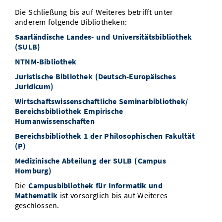
Vom Studium in den Beruf
Bibliothek
Die Schließung bis auf Weiteres betrifft unter
Study Scheduler
Start-ups
IT-Themenabend
Ranking
Preise, Auszeichnungen und Förderungen
Anfahrt
anderem folgende Bibliotheken:
Open Science/Open Access
Zahlen & Fakten
Saarländische Landes- und Universitätsbibliothek
Kontakt
AnsprechpartnerInnen, Personen, Forschungsgruppen
(SULB)
SIC Merchandise
NTNM-Bibliothek
Termine, Vorträge und Veranstaltungen
Juristische Bibliothek (Deutsch-Europäisches
SIC Podcast
Alumni
Juridicum)
Wirtschaftswissenschaftliche Seminarbibliothek/
Bereichsbibliothek Empirische
Humanwissenschaften
Bereichsbibliothek 1 der Philosophischen Fakultät
(P)
Medizinische Abteilung der SULB (Campus
Homburg)
Die
Campusbibliothek für Informatik und
Mathematik
ist vorsorglich bis auf Weiteres
geschlossen.