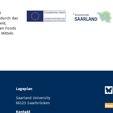
d
 durch das
and,
hen Fonds
 Mitteln
Lageplan
Saarland University
66123 Saarbrücken
News
Kontakt