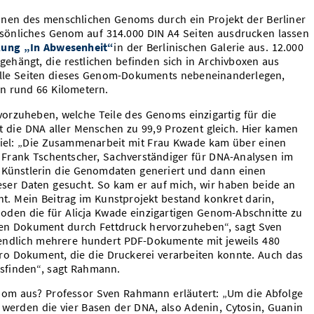
onen des menschlichen Genoms durch ein Projekt der Berliner
ersönliches Genom auf 314.000 DIN A4 Seiten ausdrucken lassen
lung „In Abwesenheit“
in der Berlinischen Galerie aus. 12.000
ehängt, die restlichen befinden sich in Archivboxen aus
alle Seiten dieses Genom-Dokuments nebeneinanderlegen,
on rund 66 Kilometern.
vorzuheben, welche Teile des Genoms einzigartig für die
st die DNA aller Menschen zu 99,9 Prozent gleich. Hier kamen
piel: „Die Zusammenarbeit mit Frau Kwade kam über einen
Frank Tschentscher, Sachverständiger für DNA-Analysen im
 Künstlerin die Genomdaten generiert und dann einen
eser Daten gesucht. So kam er auf mich, wir haben beide an
ht. Mein Beitrag im Kunstprojekt bestand konkret darin,
den die für Alicja Kwade einzigartigen Genom-Abschnitte zu
igen Dokument durch Fettdruck hervorzuheben“, sagt Sven
ndlich mehrere hundert PDF-Dokumente mit jeweils 480
ro Dokument, die die Druckerei verarbeiten konnte. Auch das
sfinden“, sagt Rahmann.
nom aus? Professor Sven Rahmann erläutert: „Um die Abfolge
erden die vier Basen der DNA, also Adenin, Cytosin, Guanin