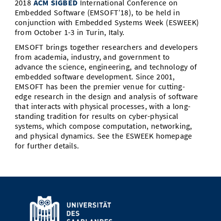
2018
ACM SIGBED
International Conference on
Vom Studium in den Beruf
Bibliothek
Embedded Software (EMSOFT’18), to be held in
Study Scheduler
Start-ups
IT-Themenabend
Ranking
Preise, Auszeichnungen und Förderungen
Anfahrt
conjunction with Embedded Systems Week (ESWEEK)
Open Science/Open Access
from October 1-3 in Turin, Italy.
Zahlen & Fakten
Kontakt
AnsprechpartnerInnen, Personen, Forschungsgruppen
EMSOFT brings together researchers and developers
from academia, industry, and government to
SIC Merchandise
Termine, Vorträge und Veranstaltungen
advance the science, engineering, and technology of
embedded software development. Since 2001,
SIC Podcast
Alumni
EMSOFT has been the premier venue for cutting-
edge research in the design and analysis of software
that interacts with physical processes, with a long-
standing tradition for results on cyber-physical
systems, which compose computation, networking,
and physical dynamics. See the ESWEEK homepage
for further details.