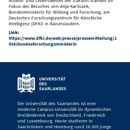
Arbeits- und Lebenswelten der Zukunft standen im
Vom Studium in den Beruf
Bibliothek
Fokus des Besuches von Anja Karliczek,
Study Scheduler
Start-ups
IT-Themenabend
Ranking
Preise, Auszeichnungen und Förderungen
Anfahrt
Bundesministerin für Bildung und Forschung, am
Deutschen Forschungszentrum für Künstliche
Open Science/Open Access
Zahlen & Fakten
Kontakt
Intelligenz (DFKI) in Kaiserslautern.
AnsprechpartnerInnen, Personen, Forschungsgruppen
Link:
SIC Merchandise
Termine, Vorträge und Veranstaltungen
https://www.dfki.de/web/presse/pressemitteilung/2
018/bundesforschungsministerin
SIC Podcast
Alumni
Die Universität des Saarlandes ist eine
moderne Campus-Universität im dynamischen
Dreiländereck von Deutschland, Frankreich
und Luxembourg. Heute studieren in
Saarbrücken und Homburg rund 16.300 junge