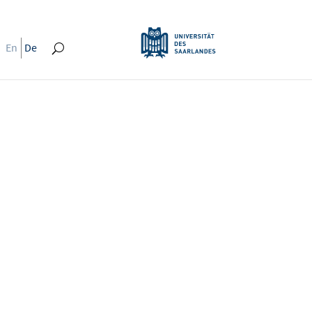
En
De