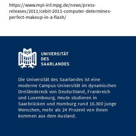
https://www.mpi-inf.mpg.de/news/press-
Vom Studium in den Beruf
Bibliothek
Study Scheduler
Start-ups
IT-Themenabend
Ranking
Preise, Auszeichnungen und Förderungen
releases/2011/cebit-2011-computer-determines-
Anfahrt
perfect-makeup-in-a-flash/
Open Science/Open Access
Zahlen & Fakten
Kontakt
AnsprechpartnerInnen, Personen, Forschungsgruppen
SIC Merchandise
Termine, Vorträge und Veranstaltungen
SIC Podcast
Alumni
Die Universität des Saarlandes ist eine
moderne Campus-Universität im dynamischen
Dreiländereck von Deutschland, Frankreich
und Luxembourg. Heute studieren in
Saarbrücken und Homburg rund 16.300 junge
Menschen, mehr als 24 Prozent von ihnen
kommen aus dem Ausland.