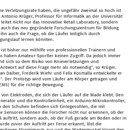
ne Verletzungsrate haben, die ungefähr zweimal so hoch ist
 Antonio Krüger, Professor für Informatik an der Universität
leitet nicht nur das Innovative Retail Laboratory, sondern
 auch das neu gegründete Forschungszentrum für Bildung
e ihn auch die Frage, ob die Läufer lediglich durch
gungslauf lernen könnten.
 ist bisher nur mithilfe von professionellen Trainern und
was haben Amateur-Sportler keinen Zugriff. Da jedoch immer
d sich so dem Risiko von Knieverletzungen und
Antwort auf diese Frage mehr als notwendig“, so Krüger.
 Daiber, Frederik Wiehr und Felix Kosmalla entwickelte er
r“. Der Prototyp wird vom Läufer am Körper getragen und
(EMS) für die richtige Bewegung.
on Elektroden, die sich der Läufer auf die Wade klebt. Den
erator und die Kontrolleinheit, ein Arduino-Mikrokontroller,
In den Schuhen befinden sich Einlegesohlen, die mit
ie Sensoren können die Forscher nicht nur erkennen, ob der
uß auftritt, sondern auch, ob der Fuß gerade am Boden oder in
 wurde zuvor der Auftritt per Ferse erkannt, löst die
merzlosen Stromimpuls aus und der Wadenmuskel klappt den