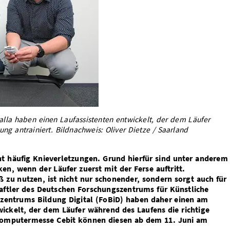
alla haben einen Laufassistenten entwickelt, der dem Läufer
ng antrainiert. Bildnachweis: Oliver Dietze / Saarland
ht häufig Knieverletzungen. Grund hierfür sind unter anderem
ken, wenn der Läufer zuerst mit der Ferse auftritt.
ß zu nutzen, ist nicht nur schonender, sondern sorgt auch für
chaftler des Deutschen Forschungszentrums für Künstliche
szentrums Bildung Digital (FoBiD) haben daher einen am
ickelt, der dem Läufer während des Laufens die richtige
Computermesse Cebit können diesen ab dem 11. Juni am