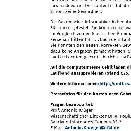
Fuß nach vorne. Der Läufer trifft dadur
schont seine Gesundheit.
Die Saarbrücker Informatiker haben ih
36 Jahren getestet. Sie konnten nachw
im Vergleich zu den klassischen Komma
Fersenauftritten führt. „Nach dem Lauf
Sie konnten den neuen, korrekten Bew
dazu keine Angaben gemacht hatten. Sie 
Laufassistenten gelernt“, berichtet Krü
Auf die Computermesse Cebit laden di
Laufband auszuprobieren (Stand G75, 
Weitere Informationen:
http://umtl.cs.
Pressefotos für den kostenlosen Gebr
Fragen beantwortet:
Prof. Antonio Krüger
Wissenschaftlicher Direktor DFKI, FoBi
Saarland Informatics Campus D3.2
E-Mail:
Antonio.Krueger@dfki.de