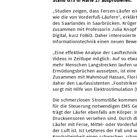
Stand G75 in Halle 27 ausprobieren.
„Studien zeigen, dass Fersen-Läufer ei
wie die von Vorderfuß-Läufern“, erklärt
des Saarlandes in Saarbrücken. Krüger 
zusammen mit Professorin Julia Knopf
Digital, kurz FoBiD. Daher interessiert
Informationstechnik einen neuen Bewe
„Eine effektive Analyse der Lauftechnik
Videos in Zeitlupe möglich. Auf so et
mehr Menschen Langstrecken laufen un
Ermüdungsbrüchen aussetzen, ist eine 
Zusammen mit Mahmoud Hassan, Florian
daher den Laufassistenten „Footstrike
sorgt mit Hilfe von Elektrostimulation 
Die schmerzlosen Stromstöße kommen v
für die Steuerung notwendigen EMS Gen
trägt der Läufer ebenfalls am Körper. 
Drucksensoren versehen sind. Durch d
Läufer mit Ferse, Mittel- oder Vorderf
der Luft ist. Ist Letzteres der Fall und
Kontrolleinheit einen schwachen, sch