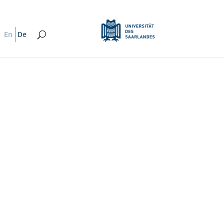
En
De