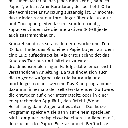
mit einem Material, das jedes Kind kennt, nämlich
Papier“, erklärt Amir Baradaran, der bei Fold-IO für
die technische Entwicklung zuständig ist. Er möchte,
dass Kinder nicht nur ihre Finger über die Tastatur
und Touchpad gleiten lassen, sondern richtig
zupacken, indem sie die interaktiven 3-D-Objekte
auch zusammenbauen.
Konkret sieht das so aus: In der erworbenen „Fold-
IO Box“ findet das Kind einen Papierbogen, auf dem
eine Eule aufgedruckt ist. Als erstes schneidet das
Kind das Tier aus und faltet es zu einer
dreidimensionalen Figur. Es folgt dabei einer leicht
verständlichen Anleitung. Darauf findet sich auch
die folgende Aufgabe: Die Eule ist traurig und
möchte gestreichelt werden. Das Kind programmiert
dazu nun innerhalb der selbsterklärenden Software,
die entweder auf einer Internetseite oder in einer
entsprechenden App läuft, den Befehl „Wenn
Berührung, dann Augen aufleuchten“. Das kurze
Programm speichert sie dann auf einem speziellen
Mini-Computer, beispielsweise einen „Calliope mini“,
den sie mit der Papier-Eule verbindet. Berührt sie