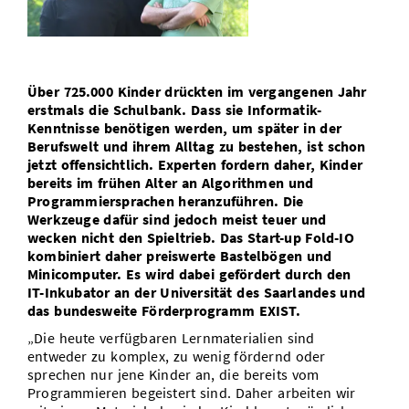
Vom Studium in den Beruf
Bibliothek
Study Scheduler
Start-ups
IT-Themenabend
Ranking
Preise, Auszeichnungen und Förderungen
Anfahrt
Open Science/Open Access
Zahlen & Fakten
Kontakt
AnsprechpartnerInnen, Personen, Forschungsgruppen
Über 725.000 Kinder drückten im vergangenen Jahr
SIC Merchandise
erstmals die Schulbank. Dass sie Informatik-
Termine, Vorträge und Veranstaltungen
Kenntnisse benötigen werden, um später in der
Berufswelt und ihrem Alltag zu bestehen, ist schon
SIC Podcast
Alumni
jetzt offensichtlich. Experten fordern daher, Kinder
bereits im frühen Alter an Algorithmen und
Programmiersprachen heranzuführen. Die
Werkzeuge dafür sind jedoch meist teuer und
wecken nicht den Spieltrieb. Das Start-up Fold-IO
kombiniert daher preiswerte Bastelbögen und
Minicomputer. Es wird dabei gefördert durch den
IT-Inkubator an der Universität des Saarlandes und
das bundesweite Förderprogramm EXIST.
„Die heute verfügbaren Lernmaterialien sind
entweder zu komplex, zu wenig fördernd oder
sprechen nur jene Kinder an, die bereits vom
Programmieren begeistert sind. Daher arbeiten wir