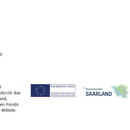
d
d
 durch das
and,
hen Fonds
 Mitteln