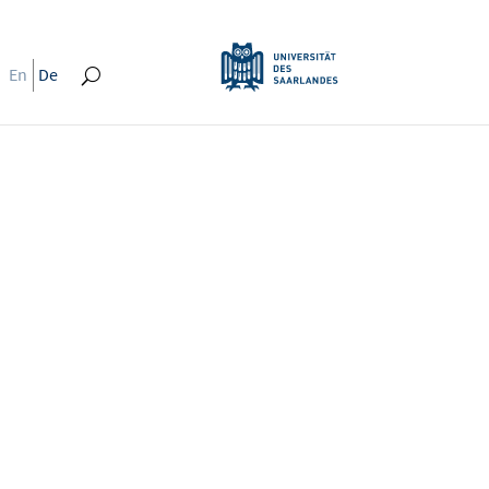
En
De