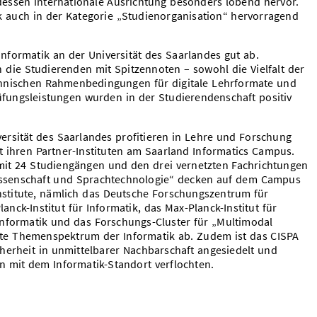
essen internationale Ausrichtung besonders lobend hervor.
 auch in der Kategorie „Studienorganisation“ hervorragend
nformatik an der Universität des Saarlandes gut ab.
 die Studierenden mit Spitzennoten – sowohl die Vielfalt der
echnischen Rahmenbedingungen für digitale Lehrformate und
fungsleistungen wurden in der Studierendenschaft positiv
ersität des Saarlandes profitieren in Lehre und Forschung
t ihren Partner-Instituten am Saarland Informatics Campus.
mit 24 Studiengängen und den drei vernetzten Fachrichtungen
issenschaft und Sprachtechnologie“ decken auf dem Campus
stitute, nämlich das Deutsche Forschungszentrum für
lanck-Institut für Informatik, das Max-Planck-Institut für
nformatik und das Forschungs-Cluster für „Multimodal
te Themenspektrum der Informatik ab. Zudem ist das CISPA
herheit in unmittelbarer Nachbarschaft angesiedelt und
 mit dem Informatik-Standort verflochten.