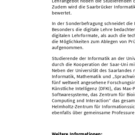
Lehrangebot hoben die Studierenden d
Zudem wird die Saarbrücker Informatik
bewertet.
In der Sonderbefragung schneidet die I
Besonders die digitale Lehre bedachten
digitalen Lehrformate, als auch die t
die Möglichkeiten zum Ablegen von Prü
aufgenommen.
Studierende der Informatik an der Univ
durch die Kooperation der Saar-Uni mi
Neben der Universität des Saarlandes 
Informatik, Mathematik und „Sprachw
fünf weltweit angesehene Forschungsin
Künstliche Intelligenz (DFKI), das Max-P
Softwaresysteme, das Zentrum für Bioi
Computing and Interaction“ das gesam
Helmholtz-Zentrum für Informationssic
ebenfalls über gemeinsame Professuren
Weitere Informationen: