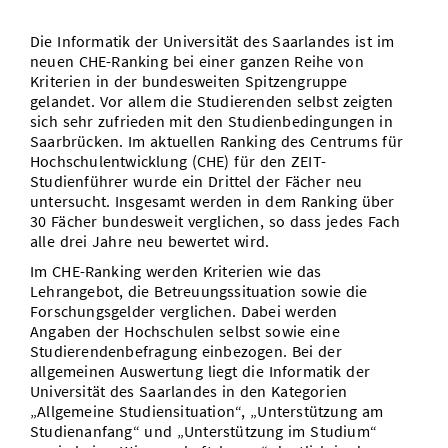
Vom Studium in den Beruf
Bibliothek
Study Scheduler
Start-ups
IT-Themenabend
Ranking
Preise, Auszeichnungen und Förderungen
Anfahrt
Die Informatik der Universität des Saarlandes ist im
neuen CHE-Ranking bei einer ganzen Reihe von
Open Science/Open Access
Zahlen & Fakten
Kontakt
Kriterien in der bundesweiten Spitzengruppe
AnsprechpartnerInnen, Personen, Forschungsgruppen
gelandet. Vor allem die Studierenden selbst zeigten
SIC Merchandise
sich sehr zufrieden mit den Studienbedingungen in
Termine, Vorträge und Veranstaltungen
Saarbrücken. Im aktuellen Ranking des Centrums für
Hochschulentwicklung (CHE) für den ZEIT-
SIC Podcast
Alumni
Studienführer wurde ein Drittel der Fächer neu
untersucht. Insgesamt werden in dem Ranking über
30 Fächer bundesweit verglichen, so dass jedes Fach
alle drei Jahre neu bewertet wird.
Im CHE-Ranking werden Kriterien wie das
Lehrangebot, die Betreuungssituation sowie die
Forschungsgelder verglichen. Dabei werden
Angaben der Hochschulen selbst sowie eine
Studierendenbefragung einbezogen. Bei der
allgemeinen Auswertung liegt die Informatik der
Universität des Saarlandes in den Kategorien
„Allgemeine Studiensituation“, „Unterstützung am
Studienanfang“ und „Unterstützung im Studium“