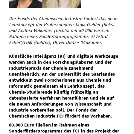
Vom Studium in den Beruf
Bibliothek
Study Scheduler
Start-ups
IT-Themenabend
Ranking
Preise, Auszeichnungen und Förderungen
Anfahrt
Der Fonds der Chemischen Industrie fördert das neue
Open Science/Open Access
Zahlen & Fakten
Kontakt
Lehrkonzept der Professorinnen Tanja Gulder (links)
AnsprechpartnerInnen, Personen, Forschungsgruppen
und Andrea Volkamer (rechts) mit 80.000 Euro im
SIC Merchandise
Rahmen eines Sonderförderprogramms. © Astrid
Termine, Vorträge und Veranstaltungen
Eckert/TUM (Gulder), Oliver Dietze (Volkamer)
SIC Podcast
Alumni
Künstliche Intelligenz (KI) und digitale Werkzeuge
werden auch in den Forschungslaboren und der
Industriepraxis der Chemie zunehmend
unentbehrlich. An der Universität des Saarlandes
entwickeln zwei Forscherinnen aus Chemie und
Informatik gemeinsam ein Lehrkonzept, das
Chemie-Studierende künftig frühzeitig an
datenbasierte Verfahren heranführen und sie auf
die neuen Anforderungen von Wissenschaft und
Industrie vorbereiten soll. Der Fonds der
Chemischen Industrie FCI fördert das Vorhaben.
80.000 Euro fließen im Rahmen eines
Sonderförderprogramms des FCI in das Projekt der