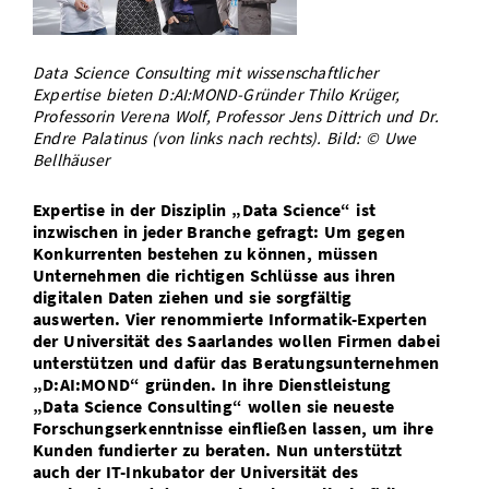
Vom Studium in den Beruf
Bibliothek
Study Scheduler
Start-ups
IT-Themenabend
Ranking
Preise, Auszeichnungen und Förderungen
Anfahrt
Open Science/Open Access
Data Science Consulting mit wissenschaftlicher
Zahlen & Fakten
Kontakt
AnsprechpartnerInnen, Personen, Forschungsgruppen
Expertise bieten D:AI:MOND-Gründer Thilo Krüger,
Professorin Verena Wolf, Professor Jens Dittrich und Dr.
SIC Merchandise
Termine, Vorträge und Veranstaltungen
Endre Palatinus (von links nach rechts). Bild: © Uwe
Bellhäuser
SIC Podcast
Alumni
Expertise in der Disziplin „Data Science“ ist
inzwischen in jeder Branche gefragt: Um gegen
Konkurrenten bestehen zu können, müssen
Unternehmen die richtigen Schlüsse aus ihren
digitalen Daten ziehen und sie sorgfältig
auswerten. Vier renommierte Informatik-Experten
der Universität des Saarlandes wollen Firmen dabei
unterstützen und dafür das Beratungsunternehmen
„D:AI:MOND“ gründen. In ihre Dienstleistung
„Data Science Consulting“ wollen sie neueste
Forschungserkenntnisse einfließen lassen, um ihre
Kunden fundierter zu beraten. Nun unterstützt
auch der IT-Inkubator der Universität des