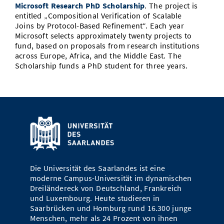
Microsoft Research PhD Scholarship
. The project is
Vom Studium in den Beruf
Bibliothek
Study Scheduler
Start-ups
IT-Themenabend
Ranking
entitled „Compositional Verification of Scalable
Preise, Auszeichnungen und Förderungen
Anfahrt
Joins by Protocol-Based Refinement“. Each year
Open Science/Open Access
Microsoft selects approximately twenty projects to
Zahlen & Fakten
Kontakt
AnsprechpartnerInnen, Personen, Forschungsgruppen
fund, based on proposals from research institutions
across Europe, Africa, and the Middle East. The
SIC Merchandise
Termine, Vorträge und Veranstaltungen
Scholarship funds a PhD student for three years.
SIC Podcast
Alumni
Die Universität des Saarlandes ist eine
moderne Campus-Universität im dynamischen
Dreiländereck von Deutschland, Frankreich
und Luxembourg. Heute studieren in
Saarbrücken und Homburg rund 16.300 junge
Menschen, mehr als 24 Prozent von ihnen