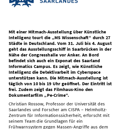
Vom Studium in den Beruf
Bibliothek
Study Scheduler
Start-ups
IT-Themenabend
Ranking
Preise, Auszeichnungen und Förderungen
Anfahrt
Open Science/Open Access
Zahlen & Fakten
Kontakt
AnsprechpartnerInnen, Personen, Forschungsgruppen
Mit einer Mitmach-Ausstellung über Künstliche
SIC Merchandise
Termine, Vorträge und Veranstaltungen
Intelligenz tourt die „MS Wissenschaft“ durch 27
Städte in Deutschland. Vom 31. Juli bis 4. August
SIC Podcast
Alumni
geht das Ausstellungsschiff in Saarbrücken in der
Nähe der Congresshalle vor Anker. An Bord
befindet sich auch ein Exponat des Saarland
Informatics Campus. Es zeigt, wie Künstliche
Intelligenz die Detektivarbeit im Cyberspace
unterstützen kann. Die Mitmach-Ausstellung ist
täglich von 10 bis 19 Uhr geöffnet. Der Eintritt ist
frei. Zudem zeigt das Filmhaus-Kino den
Dokumentarfilm „Pe-Crime“.
Christian Rossow, Professor der Universität des
Saarlandes und Forscher am CISPA – Helmholtz-
Zentrum für Informationssicherheit, erforscht mit
seinem Team die Grundlagen für ein
Frühwarnsystem gegen Massen-Angriffe aus dem