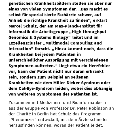
genetischen Krankheitsbildern stellen sie aber nur
Vom Studium in den Beruf
Bibliothek
Study Scheduler
Start-ups
IT-Themenabend
Ranking
eines von vielen Symptomen dar. „Das macht es
Preise, Auszeichnungen und Förderungen
Anfahrt
selbst für spezialisierte Fachärzte schwer, auf
Open Science/Open Access
Anhieb die richtige Krankheit zu finden“, erklärt
Zahlen & Fakten
Kontakt
AnsprechpartnerInnen, Personen, Forschungsgruppen
Marcel Schulz, der am Max-Planck-Institut für
Informatik die Arbeitsgruppe „High-throughput
SIC Merchandise
Termine, Vorträge und Veranstaltungen
Genomics & Systems Biology“ leitet und im
Exzellenzcluster „Multimodal Computing and
SIC Podcast
Alumni
Interaction“ forscht. „Hinzu kommt noch, dass die
Krankheiten bei jedem Patienten in
unterschiedlicher Ausprägung mit verschiedenen
Symptomen auftreten.“ Liegt etwa ein Herzfehler
vor, kann der Patient nicht nur daran erkrankt
sein, sondern zum Beispiel an seltenen
Krankheiten wie dem Miller-Dieker-Syndrom oder
dem Cat-Eye-Syndrom leiden, wobei dies abhängig
von weiteren Symptomen des Patienten ist.
Zusammen mit Medizinern und Bioinformatikern
aus der Gruppe von Professor Dr. Peter Robinson an
der Charité in Berlin hat Schulz das Programm
„Phenomizer“ entwickelt, mit dem Ärzte schneller
herausfinden können, woran der Patient leidet.