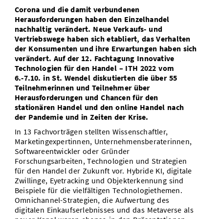
Corona und die damit verbundenen
Vom Studium in den Beruf
Bibliothek
Study Scheduler
Start-ups
IT-Themenabend
Ranking
Preise, Auszeichnungen und Förderungen
Herausforderungen haben den Einzelhandel
Anfahrt
nachhaltig verändert. Neue Verkaufs- und
Open Science/Open Access
Zahlen & Fakten
Kontakt
Vertriebswege haben sich etabliert, das Verhalten
AnsprechpartnerInnen, Personen, Forschungsgruppen
der Konsumenten und ihre Erwartungen haben sich
verändert. Auf der 12. Fachtagung Innovative
SIC Merchandise
Termine, Vorträge und Veranstaltungen
Technologien für den Handel – ITH 2022 vom
6.-7.10. in St. Wendel diskutierten die über 55
SIC Podcast
Alumni
Teilnehmerinnen und Teilnehmer über
Herausforderungen und Chancen für den
stationären Handel und den online Handel nach
der Pandemie und in Zeiten der Krise.
In 13 Fachvorträgen stellten Wissenschaftler,
Marketingexpertinnen, Unternehmensberaterinnen,
Softwareentwickler oder Gründer
Forschungsarbeiten, Technologien und Strategien
für den Handel der Zukunft vor. Hybride KI, digitale
Zwillinge, Eyetracking und Objekterkennung sind
Beispiele für die vielfältigen Technologiethemen.
Omnichannel-Strategien, die Aufwertung des
digitalen Einkaufserlebnisses und das Metaverse als