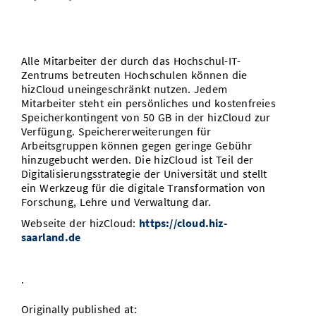
Vom Studium in den Beruf
Bibliothek
Study Scheduler
Start-ups
IT-Themenabend
Ranking
Preise, Auszeichnungen und Förderungen
Anfahrt
Open Science/Open Access
Zahlen & Fakten
Kontakt
AnsprechpartnerInnen, Personen, Forschungsgruppen
Alle Mitarbeiter der durch das Hochschul-IT-
Zentrums betreuten Hochschulen können die
SIC Merchandise
Termine, Vorträge und Veranstaltungen
hizCloud uneingeschränkt nutzen. Jedem
Mitarbeiter steht ein persönliches und kostenfreies
SIC Podcast
Speicherkontingent von 50 GB in der hizCloud zur
Alumni
Verfügung. Speichererweiterungen für
Arbeitsgruppen können gegen geringe Gebühr
hinzugebucht werden. Die hizCloud ist Teil der
Digitalisierungsstrategie der Universität und stellt
ein Werkzeug für die digitale Transformation von
Forschung, Lehre und Verwaltung dar.
Webseite der hizCloud:
https://cloud.hiz-
saarland.de
.
Originally published at: