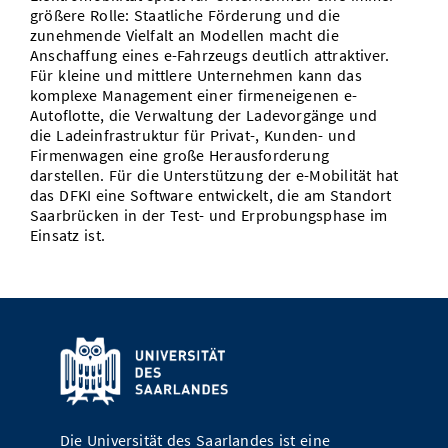
größere Rolle: Staatliche Förderung und die
Vom Studium in den Beruf
Bibliothek
Study Scheduler
Start-ups
IT-Themenabend
Ranking
zunehmende Vielfalt an Modellen macht die
Preise, Auszeichnungen und Förderungen
Anfahrt
Anschaffung eines e-Fahrzeugs deutlich attraktiver.
Open Science/Open Access
Zahlen & Fakten
Für kleine und mittlere Unternehmen kann das
Kontakt
AnsprechpartnerInnen, Personen, Forschungsgruppen
komplexe Management einer firmeneigenen e-
Autoflotte, die Verwaltung der Ladevorgänge und
SIC Merchandise
Termine, Vorträge und Veranstaltungen
die Ladeinfrastruktur für Privat-, Kunden- und
Firmenwagen eine große Herausforderung
SIC Podcast
Alumni
darstellen. Für die Unterstützung der e-Mobilität hat
das DFKI eine Software entwickelt, die am Standort
Saarbrücken in der Test- und Erprobungsphase im
Einsatz ist.
Die Universität des Saarlandes ist eine