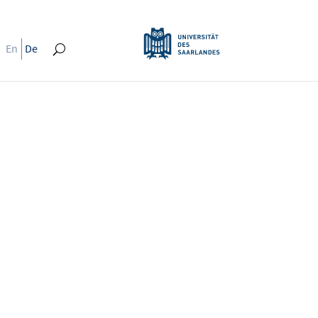
En
De