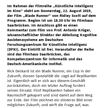
Vom Studium in den Beruf
Bibliothek
Im Rahmen der Filmreihe „Künstliche Intelligenz
Study Scheduler
Start-ups
IT-Themenabend
Ranking
Preise, Auszeichnungen und Förderungen
Anfahrt
im Kino“ steht am Donnerstag, 22. August 2019,
Open Science/Open Access
der Film „Blade Runner“ von Ridley Scott auf dem
Zahlen & Fakten
Kontakt
AnsprechpartnerInnen, Personen, Forschungsgruppen
Programm. Beginn ist um 18.30 Uhr im Filmhaus
Saarbrücken. Im Anschluss gibt es einen
SIC Merchandise
Kommentar zum Film von Prof. Antonio Krüger,
Termine, Vorträge und Veranstaltungen
wissenschaftlicher Direktor der Abteilung Kognitive
SIC Podcast
Assistenzsysteme am Deutschen
Alumni
Forschungszentrum für Künstliche Intelligenz
(DFKI). Der Eintritt ist frei. Veranstalter der Reihe
sind das Filmhaus Saarbrücken, das
Kompetenzzentrum für Informatik und das
Deutsch-Amerikanische Institut.
Rick Deckard ist ein Blade Runner, ein Cop in der
Zukunft, dessen Spezialität die Jagd auf Replikanten
ist. Eigentlich will er sich aus diesem Geschäft
zurückziehen, doch ein letzter Auftrag fordert
seinen Einsatz: Fünf Replikanten haben ein
Raumschiff gekapert und sind damit auf dem Weg
zur Erde. Der Film zeichnet ein düsteres Bild einer
möglichen Zukunft, und wirft die Frage auf, was