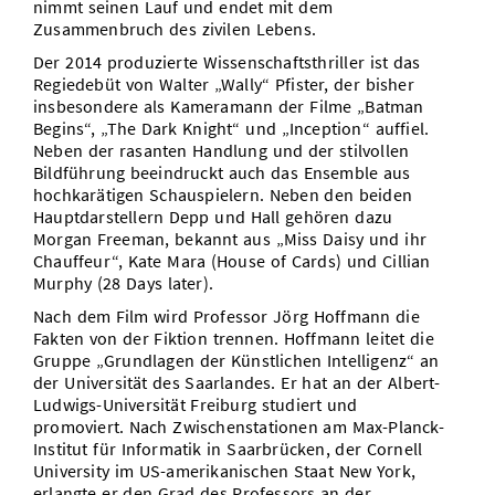
nimmt seinen Lauf und endet mit dem
Zusammenbruch des zivilen Lebens.
Der 2014 produzierte Wissenschaftsthriller ist das
Regiedebüt von Walter „Wally“ Pfister, der bisher
insbesondere als Kameramann der Filme „Batman
Begins“, „The Dark Knight“ und „Inception“ auffiel.
Neben der rasanten Handlung und der stilvollen
Bildführung beeindruckt auch das Ensemble aus
hochkarätigen Schauspielern. Neben den beiden
Hauptdarstellern Depp und Hall gehören dazu
Morgan Freeman, bekannt aus „Miss Daisy und ihr
Chauffeur“, Kate Mara (House of Cards) und Cillian
Murphy (28 Days later).
Nach dem Film wird Professor Jörg Hoffmann die
Fakten von der Fiktion trennen. Hoffmann leitet die
Gruppe „Grundlagen der Künstlichen Intelligenz“ an
der Universität des Saarlandes. Er hat an der Albert-
Ludwigs-Universität Freiburg studiert und
promoviert. Nach Zwischenstationen am Max-Planck-
Institut für Informatik in Saarbrücken, der Cornell
University im US-amerikanischen Staat New York,
erlangte er den Grad des Professors an der