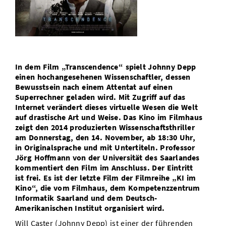
Vom Studium in den Beruf
Bibliothek
Study Scheduler
Start-ups
IT-Themenabend
Ranking
Preise, Auszeichnungen und Förderungen
Anfahrt
Open Science/Open Access
Zahlen & Fakten
Kontakt
AnsprechpartnerInnen, Personen, Forschungsgruppen
SIC Merchandise
Termine, Vorträge und Veranstaltungen
In dem Film „Transcendence“ spielt Johnny Depp
einen hochangesehenen Wissenschaftler, dessen
SIC Podcast
Alumni
Bewusstsein nach einem Attentat auf einen
Superrechner geladen wird. Mit Zugriff auf das
Internet verändert dieses virtuelle Wesen die Welt
auf drastische Art und Weise. Das Kino im Filmhaus
zeigt den 2014 produzierten Wissenschaftsthriller
am Donnerstag, den 14. November, ab 18:30 Uhr,
in Originalsprache und mit Untertiteln. Professor
Jörg Hoffmann von der Universität des Saarlandes
kommentiert den Film im Anschluss. Der Eintritt
ist frei. Es ist der letzte Film der Filmreihe „KI im
Kino“, die vom Filmhaus, dem Kompetenzzentrum
Informatik Saarland und dem Deutsch-
Amerikanischen Institut organisiert wird.
Will Caster (Johnny Depp) ist einer der führenden