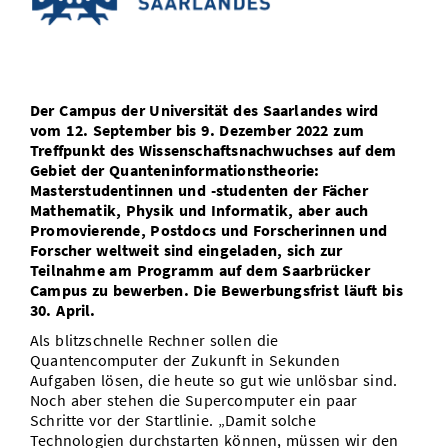
Vom Studium in den Beruf
Bibliothek
Study Scheduler
Start-ups
IT-Themenabend
Ranking
Preise, Auszeichnungen und Förderungen
Anfahrt
Open Science/Open Access
Zahlen & Fakten
Kontakt
AnsprechpartnerInnen, Personen, Forschungsgruppen
Der Campus der Universität des Saarlandes wird
SIC Merchandise
Termine, Vorträge und Veranstaltungen
vom 12. September bis 9. Dezember 2022 zum
Treffpunkt des Wissenschaftsnachwuchses auf dem
SIC Podcast
Alumni
Gebiet der Quanteninformationstheorie:
Masterstudentinnen und -studenten der Fächer
Mathematik, Physik und Informatik, aber auch
Promovierende, Postdocs und Forscherinnen und
Forscher weltweit sind eingeladen, sich zur
Teilnahme am Programm auf dem Saarbrücker
Campus zu bewerben. Die Bewerbungsfrist läuft bis
30. April.
Als blitzschnelle Rechner sollen die
Quantencomputer der Zukunft in Sekunden
Aufgaben lösen, die heute so gut wie unlösbar sind.
Noch aber stehen die Supercomputer ein paar
Schritte vor der Startlinie. „Damit solche
Technologien durchstarten können, müssen wir den