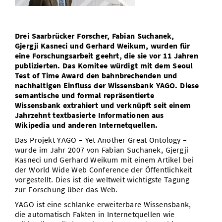
Vom Studium in den Beruf
Bibliothek
Study Scheduler
Start-ups
IT-Themenabend
Ranking
Preise, Auszeichnungen und Förderungen
Anfahrt
Open Science/Open Access
Drei Saarbrücker Forscher, Fabian Suchanek,
Zahlen & Fakten
Kontakt
AnsprechpartnerInnen, Personen, Forschungsgruppen
Gjergji Kasneci und Gerhard Weikum, wurden für
eine Forschungsarbeit geehrt, die sie vor 11 Jahren
SIC Merchandise
Termine, Vorträge und Veranstaltungen
publizierten. Das Komitee würdigt mit dem Seoul
Test of Time Award den bahnbrechenden und
SIC Podcast
Alumni
nachhaltigen Einfluss der Wissensbank YAGO. Diese
semantische und formal repräsentierte
Wissensbank extrahiert und verknüpft seit einem
Jahrzehnt textbasierte Informationen aus
Wikipedia und anderen Internetquellen.
Das Projekt YAGO – Yet Another Great Ontology –
wurde im Jahr 2007 von Fabian Suchanek, Gjergji
Kasneci und Gerhard Weikum mit einem Artikel bei
der World Wide Web Conference der Öffentlichkeit
vorgestellt. Dies ist die weltweit wichtigste Tagung
zur Forschung über das Web.
YAGO ist eine schlanke erweiterbare Wissensbank,
die automatisch Fakten in Internetquellen wie