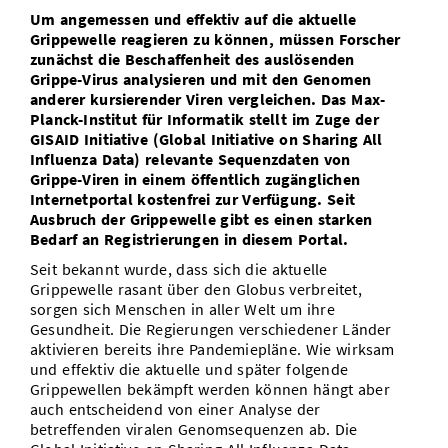
Um angemessen und effektiv auf die aktuelle
Vom Studium in den Beruf
Bibliothek
Study Scheduler
Start-ups
IT-Themenabend
Ranking
Preise, Auszeichnungen und Förderungen
Grippewelle reagieren zu können, müssen Forscher
Anfahrt
zunächst die Beschaffenheit des auslösenden
Open Science/Open Access
Zahlen & Fakten
Kontakt
Grippe-Virus analysieren und mit den Genomen
AnsprechpartnerInnen, Personen, Forschungsgruppen
anderer kursierender Viren vergleichen. Das Max-
Planck-Institut für Informatik stellt im Zuge der
SIC Merchandise
Termine, Vorträge und Veranstaltungen
GISAID Initiative (Global Initiative on Sharing All
Influenza Data) relevante Sequenzdaten von
SIC Podcast
Alumni
Grippe-Viren in einem öffentlich zugänglichen
Internetportal kostenfrei zur Verfügung. Seit
Ausbruch der Grippewelle gibt es einen starken
Bedarf an Registrierungen in diesem Portal.
Seit bekannt wurde, dass sich die aktuelle
Grippewelle rasant über den Globus verbreitet,
sorgen sich Menschen in aller Welt um ihre
Gesundheit. Die Regierungen verschiedener Länder
aktivieren bereits ihre Pandemiepläne. Wie wirksam
und effektiv die aktuelle und später folgende
Grippewellen bekämpft werden können hängt aber
auch entscheidend von einer Analyse der
betreffenden viralen Genomsequenzen ab. Die