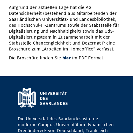
Vom Studium in den Beruf
Bibliothek
Aufgrund der aktuellen Lage hat die AG
Study Scheduler
Start-ups
IT-Themenabend
Ranking
Preise, Auszeichnungen und Förderungen
Anfahrt
Datensicherheit (bestehend aus Mitarbeitenden der
Open Science/Open Access
Saarländischen Universitäts- und Landesbibliothek,
Zahlen & Fakten
Kontakt
AnsprechpartnerInnen, Personen, Forschungsgruppen
des Hochschul-IT-Zentrums sowie der Stabsstelle für
Digitalisierung und Nachhaltigkeit) sowie das UdS-
SIC Merchandise
Digitalisierungsteam in Zusammenarbeit mit der
Termine, Vorträge und Veranstaltungen
Stabsstelle Chancengleichheit und Dezernat P eine
SIC Podcast
Broschüre zum „Arbeiten im Homeoffice“ verfasst.
Alumni
Die Broschüre finden Sie
hier
im PDF-Format.
Die Universität des Saarlandes ist eine
moderne Campus-Universität im dynamischen
Dreiländereck von Deutschland, Frankreich