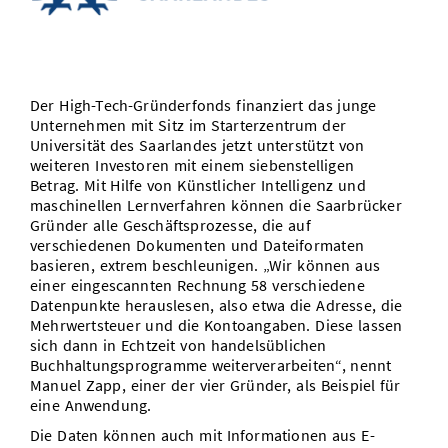
Vom Studium in den Beruf
Bibliothek
Study Scheduler
Start-ups
IT-Themenabend
Ranking
Preise, Auszeichnungen und Förderungen
Anfahrt
Open Science/Open Access
Zahlen & Fakten
Kontakt
AnsprechpartnerInnen, Personen, Forschungsgruppen
Der High-Tech-Gründerfonds finanziert das junge
SIC Merchandise
Termine, Vorträge und Veranstaltungen
Unternehmen mit Sitz im Starterzentrum der
Universität des Saarlandes jetzt unterstützt von
SIC Podcast
weiteren Investoren mit einem siebenstelligen
Alumni
Betrag. Mit Hilfe von Künstlicher Intelligenz und
maschinellen Lernverfahren können die Saarbrücker
Gründer alle Geschäftsprozesse, die auf
verschiedenen Dokumenten und Dateiformaten
basieren, extrem beschleunigen. „Wir können aus
einer eingescannten Rechnung 58 verschiedene
Datenpunkte herauslesen, also etwa die Adresse, die
Mehrwertsteuer und die Kontoangaben. Diese lassen
sich dann in Echtzeit von handelsüblichen
Buchhaltungsprogramme weiterverarbeiten“, nennt
Manuel Zapp, einer der vier Gründer, als Beispiel für
eine Anwendung.
Die Daten können auch mit Informationen aus E-