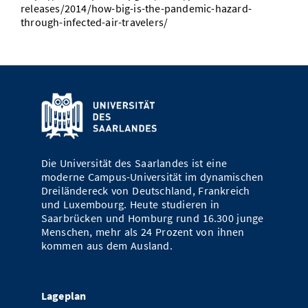
releases/2014/how-big-is-the-pandemic-hazard-
Vom Studium in den Beruf
Bibliothek
Study Scheduler
Start-ups
IT-Themenabend
Ranking
through-infected-air-travelers/
Preise, Auszeichnungen und Förderungen
Anfahrt
Open Science/Open Access
Zahlen & Fakten
Kontakt
AnsprechpartnerInnen, Personen, Forschungsgruppen
SIC Merchandise
Termine, Vorträge und Veranstaltungen
SIC Podcast
Alumni
Die Universität des Saarlandes ist eine
moderne Campus-Universität im dynamischen
Dreiländereck von Deutschland, Frankreich
und Luxembourg. Heute studieren in
Saarbrücken und Homburg rund 16.300 junge
Menschen, mehr als 24 Prozent von ihnen
kommen aus dem Ausland.
Lageplan