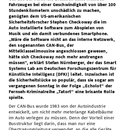
Fahrzeuges bei einer Geschwindigkeit von über 100
Vom Studium in den Beruf
Bibliothek
Study Scheduler
Start-ups
IT-Themenabend
Ranking
Stundenkilometern unschädlich zu machen,
Preise, Auszeichnungen und Förderungen
Anfahrt
genügten dem US-amerikanischen
Open Science/Open Access
Zahlen & Fakten
Sicherheitsforscher Stephen Checkoway die im
Kontakt
AnsprechpartnerInnen, Personen, Forschungsgruppen
Auto installierte Software zum Abspielen von
Musik und ein damit verbundenes Smartphone.
SIC Merchandise
Termine, Vorträge und Veranstaltungen
„Wäre die Software nicht an das interne Netzwerk,
den sogenannten CAN-Bus, der
SIC Podcast
Alumni
Mittelklasselimousine angeschlossen gewesen,
hätte sich Checkoway noch mehr anstrengen
müssen“, erklärt Stefan Nürnberger, der das Smart
Systems Lab am Deutschen Forschungszentrum für
Künstliche Intelligenz (DFKI) leitet. Inzwischen ist
die Sicherheitslücke so populär, dass sie sogar am
vergangenen Sonntag in der Folge „Echolot“ der
Fernseh-Kriminalreihe „Tatort“ eine brisante Rolle
spielte.
Der CAN-Bus wurde 1983 von der Autoindustrie
entwickelt, um nicht mehr meterlange Kabelbäume
im Auto verlegen zu müssen. Denn der Vorteil einer
Busstruktur liegt darin, dass man nur eine
Übertragungsleitung verwendet, an die alle Geräte