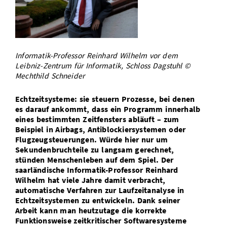
Vom Studium in den Beruf
Bibliothek
Study Scheduler
Start-ups
IT-Themenabend
Ranking
Preise, Auszeichnungen und Förderungen
Anfahrt
Open Science/Open Access
Zahlen & Fakten
Kontakt
AnsprechpartnerInnen, Personen, Forschungsgruppen
Informatik-Professor Reinhard Wilhelm vor dem
SIC Merchandise
Termine, Vorträge und Veranstaltungen
Leibniz-Zentrum für Informatik, Schloss Dagstuhl ©
Mechthild Schneider
SIC Podcast
Alumni
Echtzeitsysteme: sie steuern Prozesse, bei denen
es darauf ankommt, dass ein Programm innerhalb
eines bestimmten Zeitfensters abläuft – zum
Beispiel in Airbags, Antiblockiersystemen oder
Flugzeugsteuerungen. Würde hier nur um
Sekundenbruchteile zu langsam gerechnet,
stünden Menschenleben auf dem Spiel. Der
saarländische Informatik-Professor Reinhard
Wilhelm hat viele Jahre damit verbracht,
automatische Verfahren zur Laufzeitanalyse in
Echtzeitsystemen zu entwickeln. Dank seiner
Arbeit kann man heutzutage die korrekte
Funktionsweise zeitkritischer Softwaresysteme