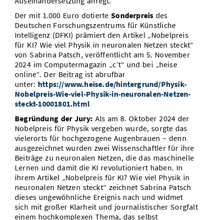
Auseinandersetzung anregt.
Der mit 1.000 Euro dotierte
Sonderpreis
des
Deutschen Forschungszentrums für Künstliche
Intelligenz (DFKI) prämiert den Artikel „Nobelpreis
für KI? Wie viel Physik in neuronalen Netzen steckt“
von Sabrina Patsch, veröffentlicht am 5. November
2024 im Computermagazin „c’t“ und bei „heise
online“. Der Beitrag ist abrufbar
unter:
https://www.heise.de/hintergrund/Physik-
Nobelpreis-Wie-viel-Physik-in-neuronalen-Netzen-
steckt-10001801.html
Begründung der Jury:
Als am 8. Oktober 2024 der
Nobelpreis für Physik vergeben wurde, sorgte das
vielerorts für hochgezogene Augenbrauen – denn
ausgezeichnet wurden zwei Wissenschaftler für ihre
Beiträge zu neuronalen Netzen, die das maschinelle
Lernen und damit die KI revolutioniert haben. In
ihrem Artikel „Nobelpreis für KI? Wie viel Physik in
neuronalen Netzen steckt“ zeichnet Sabrina Patsch
dieses ungewöhnliche Ereignis nach und widmet
sich mit großer Klarheit und journalistischer Sorgfalt
einem hochkomplexen Thema, das selbst