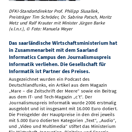
Vom Studium in den Beruf
Bibliothek
Study Scheduler
Start-ups
IT-Themenabend
Ranking
Preise, Auszeichnungen und Förderungen
DFKI-Standortdirektor Prof. Philipp Slusallek,
Anfahrt
Preisträger Tim Schröder, Dr. Sabrina Patsch, Moritz
Open Science/Open Access
Zahlen & Fakten
Metz und Ralf Krauter mit Minister Jürgen Barke
Kontakt
AnsprechpartnerInnen, Personen, Forschungsgruppen
(v.l.n.r.), © Foto: Manuela Meyer
SIC Merchandise
Termine, Vorträge und Veranstaltungen
Das saarländische Wirtschaftsministerium hat
SIC Podcast
in Zusammenarbeit mit dem Saarland
Alumni
Informatics Campus den Journalismuspreis
Informatik verliehen. Die Gesellschaft für
Informatik ist Partner des Preises.
Ausgezeichnet wurden ein Podcast des
Deutschlandfunks, ein Artikel aus dem Magazin
„Mare – die Zeitschrift der Meere“ sowie ein Beitrag
aus dem IT- und Tech-Magazin „c’t“. Der
Journalismuspreis Informatik wurde 2006 erstmalig
ausgelobt und ist insgesamt mit 16.000 Euro dotiert.
Die Preisgelder der Hauptpreise in den drei jeweils
mit 5.000 Euro dotierten Kategorien „Text“, „Audio“,
und „Video und Multimedia“ stiftet das Ministerium