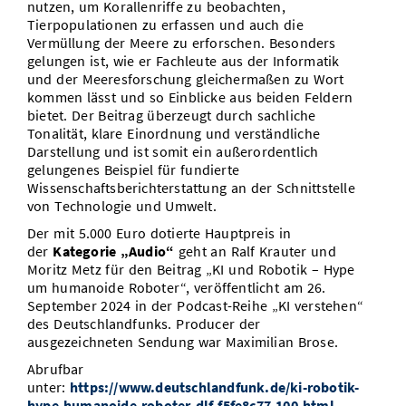
nutzen, um Korallenriffe zu beobachten,
Tierpopulationen zu erfassen und auch die
Vermüllung der Meere zu erforschen. Besonders
gelungen ist, wie er Fachleute aus der Informatik
und der Meeresforschung gleichermaßen zu Wort
kommen lässt und so Einblicke aus beiden Feldern
bietet. Der Beitrag überzeugt durch sachliche
Tonalität, klare Einordnung und verständliche
Darstellung und ist somit ein außerordentlich
gelungenes Beispiel für fundierte
Wissenschaftsberichterstattung an der Schnittstelle
von Technologie und Umwelt.
Der mit 5.000 Euro dotierte Hauptpreis in
der
Kategorie „Audio“
geht an Ralf Krauter und
Moritz Metz für den Beitrag „KI und Robotik – Hype
um humanoide Roboter“, veröffentlicht am 26.
September 2024 in der Podcast-Reihe „KI verstehen“
des Deutschlandfunks. Producer der
ausgezeichneten Sendung war Maximilian Brose.
Abrufbar
unter:
https://www.deutschlandfunk.de/ki-robotik-
hype-humanoide-roboter-dlf-f5fe8c77-100.html