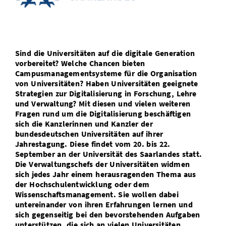
Vom Studium in den Beruf
Bibliothek
Study Scheduler
Start-ups
IT-Themenabend
Ranking
Preise, Auszeichnungen und Förderungen
Anfahrt
Open Science/Open Access
Zahlen & Fakten
Kontakt
AnsprechpartnerInnen, Personen, Forschungsgruppen
Sind die Universitäten auf die digitale Generation
SIC Merchandise
Termine, Vorträge und Veranstaltungen
vorbereitet? Welche Chancen bieten
Campusmanagementsysteme für die Organisation
SIC Podcast
von Universitäten? Haben Universitäten geeignete
Alumni
Strategien zur Digitalisierung in Forschung, Lehre
und Verwaltung? Mit diesen und vielen weiteren
Fragen rund um die Digitalisierung beschäftigen
sich die Kanzlerinnen und Kanzler der
bundesdeutschen Universitäten auf ihrer
Jahrestagung. Diese findet vom 20. bis 22.
September an der Universität des Saarlandes statt.
Die Verwaltungschefs der Universitäten widmen
sich jedes Jahr einem herausragenden Thema aus
der Hochschulentwicklung oder dem
Wissenschaftsmanagement. Sie wollen dabei
untereinander von ihren Erfahrungen lernen und
sich gegenseitig bei den bevorstehenden Aufgaben
unterstützen, die sich an vielen Universitäten