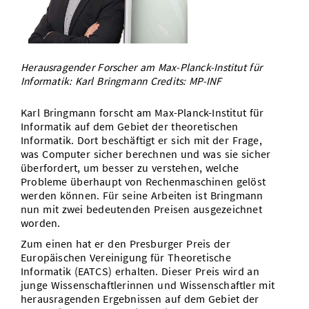
Vom Studium in den Beruf
Bibliothek
Study Scheduler
Start-ups
IT-Themenabend
Ranking
Preise, Auszeichnungen und Förderungen
Anfahrt
Open Science/Open Access
Zahlen & Fakten
Kontakt
AnsprechpartnerInnen, Personen, Forschungsgruppen
Herausragender Forscher am Max-Planck-Institut für
Informatik: Karl Bringmann Credits: MP-INF
SIC Merchandise
Termine, Vorträge und Veranstaltungen
SIC Podcast
Karl Bringmann forscht am Max-Planck-Institut für
Alumni
Informatik auf dem Gebiet der theoretischen
Informatik. Dort beschäftigt er sich mit der Frage,
was Computer sicher berechnen und was sie sicher
überfordert, um besser zu verstehen, welche
Probleme überhaupt von Rechenmaschinen gelöst
werden können. Für seine Arbeiten ist Bringmann
nun mit zwei bedeutenden Preisen ausgezeichnet
worden.
Zum einen hat er den Presburger Preis der
Europäischen Vereinigung für Theoretische
Informatik (EATCS) erhalten. Dieser Preis wird an
junge Wissenschaftlerinnen und Wissenschaftler mit
herausragenden Ergebnissen auf dem Gebiet der