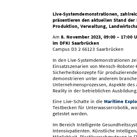
Live-Systemdemonstrationen, zahlrei
präsentieren den aktuellen Stand der 
Produktion, Verwaltung, Landwirtscha
Am
8. November 2023, 09:00 – 17:00 
im DFKI Saarbrücken
Campus D3 2 66123 Saarbrücken
In den Live-Systemdemonstrationen ze
Einsatzszenarien von Mensch-Roboter-K
Sicherheitskonzepte für produzierende
demonstrieren unter anderem branchen
Unternehmensprozessen, Aspekte des a
Reality in der betrieblichen Ausbildung
Eine Live-Schalte in die
Maritime Explo
Testbecken für Unterwasserrobotik, w
getestet werden.
Im Bereich Intelligente Gesundheitssy
Intensivpatienten. Künstliche Intellige
Möglichkeit, Plastikverschmutzung in 