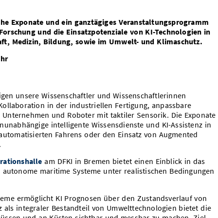
che Exponate und ein ganztägiges Veranstaltungsprogramm
Forschung und die Einsatzpotenziale von KI-Technologien in
ft, Medizin, Bildung, sowie im Umwelt- und Klimaschutz.
Uhr
igen unsere Wissenschaftler und Wissenschaftlerinnen
ollaboration in der industriellen Fertigung, anpassbare
 Unternehmen und Roboter mit taktiler Sensorik. Die Exponate
unabhängige intelligente Wissensdienste und KI-Assistenz in
utomatisierten Fahrens oder den Einsatz von Augmented
.
rationshalle
am DFKI in Bremen bietet einen Einblick in das
o autonome maritime Systeme unter realistischen Bedingungen
steme ermöglicht KI Prognosen über den Zustandsverlauf von
nz als integraler Bestandteil von Umwelttechnologien bietet die
Flüssen und an Küsten sichtbar und messbar zu machen. Ziel