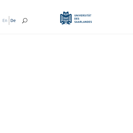
En
De