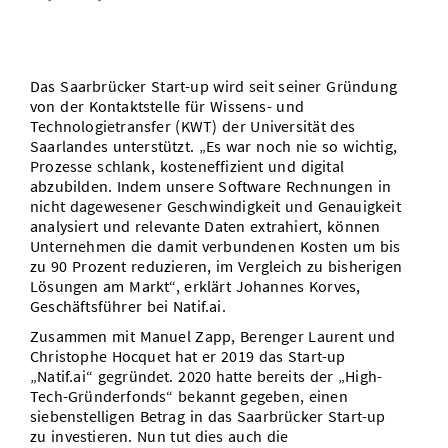
Vom Studium in den Beruf
Bibliothek
Study Scheduler
Start-ups
IT-Themenabend
Ranking
Preise, Auszeichnungen und Förderungen
Anfahrt
Open Science/Open Access
Zahlen & Fakten
Kontakt
AnsprechpartnerInnen, Personen, Forschungsgruppen
Das Saarbrücker Start-up wird seit seiner Gründung
von der Kontaktstelle für Wissens- und
SIC Merchandise
Termine, Vorträge und Veranstaltungen
Technologietransfer (KWT) der Universität des
Saarlandes unterstützt. „Es war noch nie so wichtig,
SIC Podcast
Prozesse schlank, kosteneffizient und digital
Alumni
abzubilden. Indem unsere Software Rechnungen in
nicht dagewesener Geschwindigkeit und Genauigkeit
analysiert und relevante Daten extrahiert, können
Unternehmen die damit verbundenen Kosten um bis
zu 90 Prozent reduzieren, im Vergleich zu bisherigen
Lösungen am Markt“, erklärt Johannes Korves,
Geschäftsführer bei Natif.ai.
Zusammen mit Manuel Zapp, Berenger Laurent und
Christophe Hocquet hat er 2019 das Start-up
„Natif.ai“ gegründet. 2020 hatte bereits der „High-
Tech-Gründerfonds“ bekannt gegeben, einen
siebenstelligen Betrag in das Saarbrücker Start-up
zu investieren. Nun tut dies auch die