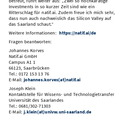
betreut, führt weiter aus: „Zwei so hochkarätige
Investments in so kurzer Zeit sind wie ein
Ritterschlag für natif.ai. Zudem freue ich mich sehr,
dass nun auch nachweislich das Silicon Valley auf
das Saarland schaut.“
Weitere Informationen:
https://natif.ai/de
Fragen beantworten:
Johannes Korves
Natif.ai GmbH
Campus A1 1
66123, Saarbrücken
Tel.: 0172 153 13 76
E-Mail:
johannes.korves(at)natif.ai
Joseph Klein
Kontaktstelle für Wissens- und Technologietransfer
Universität des Saarlandes
Tel.: 0681/302-71303
E-Mail:
j.klein(at)univw.uni-saarland.de