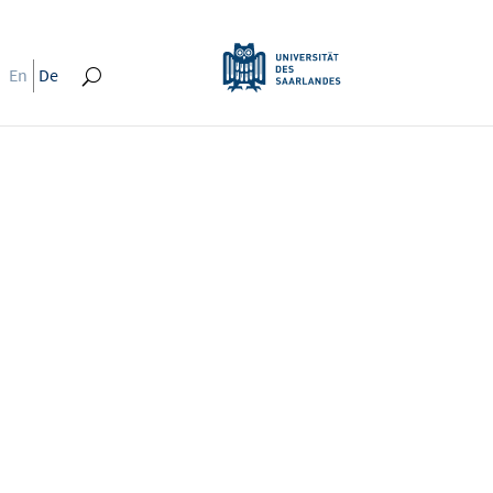
En
De