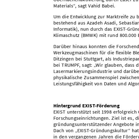
Materials“, sagt Vahid Babei.
Um die Entwicklung zur Marktreife zu b
bestehend aus Azadeh Asadi, Sebastian
Informatik), nun durch das EXIST-Grü
Klimaschutz (BMWK) mit rund 800.000 E
Darüber hinaus konnten die Forschende
Werkzeugmaschinen für die flexible Ble
Ditzingen bei Stuttgart, als Industri
bei TRUMPF, sagt: „Wir glauben, dass d
Lasermarkierungsindustrie und darübe
physikalische Zusammenspiel zwischen 
Leistungsfähigkeit von Daten und Algor
Hintergrund EXIST-Förderung
EXIST unterstützt seit 1998 erfolgrei
Forschungseinrichtungen. Ziel ist es, 
gründungsunterstützender Angebote in
Dach von „EXIST-Gründungskultur“ hat
in den vergangenen Jahren die Förderwe