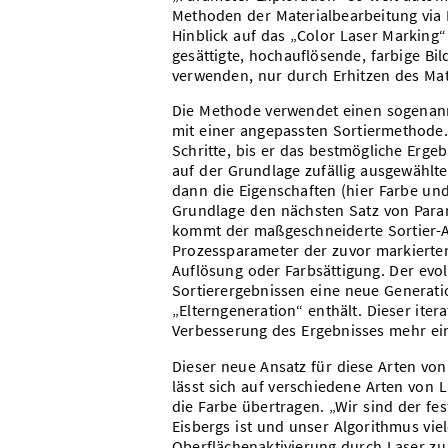
Methoden der Materialbearbeitung via L
Hinblick auf das „Color Laser Marking
gesättigte, hochauflösende, farbige Bi
verwenden, nur durch Erhitzen des Mat
Die Methode verwendet einen sogenann
mit einer angepassten Sortiermethode.
Schritte, bis er das bestmögliche Erge
auf der Grundlage zufällig ausgewählt
dann die Eigenschaften (hier Farbe un
Grundlage den nächsten Satz von Para
kommt der maßgeschneiderte Sortier-Alg
Prozessparameter der zuvor markierten
Auflösung oder Farbsättigung. Der evo
Sortierergebnissen eine neue Generati
„Elterngeneration“ enthält. Dieser iter
Verbesserung des Ergebnisses mehr ein
Dieser neue Ansatz für diese Arten von
lässt sich auf verschiedene Arten von 
die Farbe übertragen. „Wir sind der fe
Eisbergs ist und unser Algorithmus vie
Oberflächenaktivierung durch Laser zu