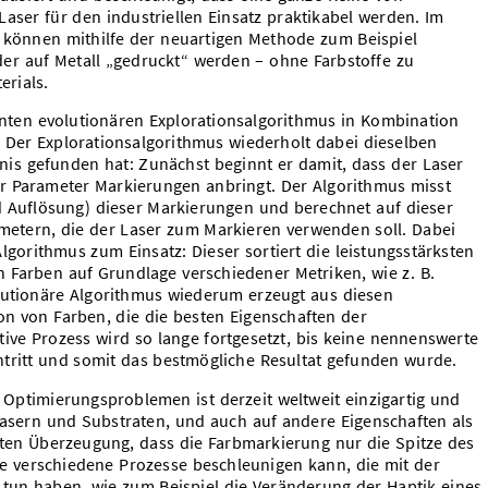
aser für den industriellen Einsatz praktikabel werden. Im
“ können mithilfe der neuartigen Methode zum Beispiel
lder auf Metall „gedruckt“ werden – ohne Farbstoffe zu
erials.
ten evolutionären Explorationsalgorithmus in Kombination
 Der Explorationsalgorithmus wiederholt dabei dieselben
bnis gefunden hat: Zunächst beginnt er damit, dass der Laser
er Parameter Markierungen anbringt. Der Algorithmus misst
d Auflösung) dieser Markierungen und berechnet auf dieser
metern, die der Laser zum Markieren verwenden soll. Dabei
orithmus zum Einsatz: Dieser sortiert die leistungsstärksten
 Farben auf Grundlage verschiedener Metriken, wie z. B.
lutionäre Algorithmus wiederum erzeugt aus diesen
on von Farben, die die besten Eigenschaften der
ative Prozess wird so lange fortgesetzt, bis keine nennenswerte
tritt und somit das bestmögliche Resultat gefunden wurde.
 Optimierungsproblemen ist derzeit weltweit einzigartig und
Lasern und Substraten, und auch auf andere Eigenschaften als
sten Überzeugung, dass die Farbmarkierung nur die Spitze des
le verschiedene Prozesse beschleunigen kann, die mit der
 tun haben, wie zum Beispiel die Veränderung der Haptik eines