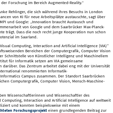
g der Forschung im Bereich Augmented-Reality.“
 Anke Rehlinger, die sich während ihres Besuchs in London
ancen von KI für neue Arbeitsplätze austauschte, sagt über
 MPI und Google: „Innovation braucht Austausch und
sammenarbeit von Google und dem Saarbrücker Max-Planck-
üchte trägt. Dass die noch recht junge Kooperation nun schon
otenzial im Saarland.
sual Computing, Interaction and Artificial Intelligence (VIA)”
nftsweisenden Bereichen der Computergrafik, Computer Vision
 Schnittstelle von Künstlicher Intelligenz und Maschinellem
titut für Informatik setzen am VIA gemeinsame
 darüber. Das Zentrum arbeitet dabei eng mit der Universität
nternational renommierten Informatik-
 Informatics Campus zusammen. Der Standort Saarbrücken
reichen Computergrafik, Computer Vision, Mensch-Maschine-
aben Wissenschaftlerinnen und Wissenschaftler des
Computing, Interaction and Artificial Intelligence auf weltweit
iziert und konnten beispielsweise mit einem
achteten Forschungsprojekt
einen grundlegenden Beitrag zur