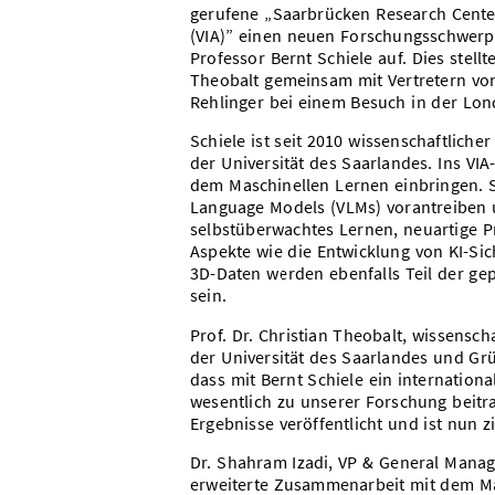
gerufene „Saarbrücken Research Center f
(VIA)” einen neuen Forschungsschwerp
Professor Bernt Schiele auf. Dies stell
Theobalt gemeinsam mit Vertretern von
Rehlinger bei einem Besuch in der Lon
Schiele ist seit 2010 wissenschaftliche
der Universität des Saarlandes. Ins VI
dem Maschinellen Lernen einbringen. S
Language Models (VLMs) vorantreiben 
selbstüberwachtes Lernen, neuartige Pr
Aspekte wie die Entwicklung von KI-Si
3D-Daten werden ebenfalls Teil der g
sein.
Prof. Dr. Christian Theobalt, wissensch
der Universität des Saarlandes und Grü
dass mit Bernt Schiele ein internation
wesentlich zu unserer Forschung beitra
Ergebnisse veröffentlicht und ist nun z
Dr. Shahram Izadi, VP & General Manag
erweiterte Zusammenarbeit mit dem Max-