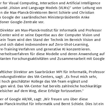
or Visual Computing, Interaction and Artificial Intelligence
unkt „Vision and Language Models (VLMs)“ unter Leitung von
ten die Max-Planck-Direktoren Bernt Schiele und Christian
 Google der saarländischen Ministerpräsidentin Anke
doner Google-Zentrale vor.
r Direktor am Max-Planck-Institut für Informatik und Professor
A-Center wird er seine Expertise aus der Computer Vision und
ein Team wird den Stand der Technik im Bereich Vision and
und sich dabei insbesondere auf Zero-Shot-Learning,
e-Training-Verfahren und generative KI konzentrieren.
cherheitsverfahren für diese Modelle und deren Anwendung auf
eplanten Forschungsaktivitäten und Zusammenarbeit mit Google
aftlicher Direktor am Saarbrücker MPI für Informatik, Professor
ndungsdirektor des VIA-Centers, sagt: „Es freut mich sehr,
al hoch geschätzter Kollege das VIA-Team ergänzt und
gen wird. Das VIA-Center hat bereits zahlreiche hochkarätige
ielsicher auf dem Weg, diese Erfolge fortzusetzen.“
er of Google AR/XR, sagt: „Wir freuen uns über diese
Planck-Institut für Informatik und Bernt Schiele. Dies ist ein