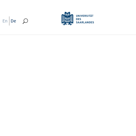
En
De