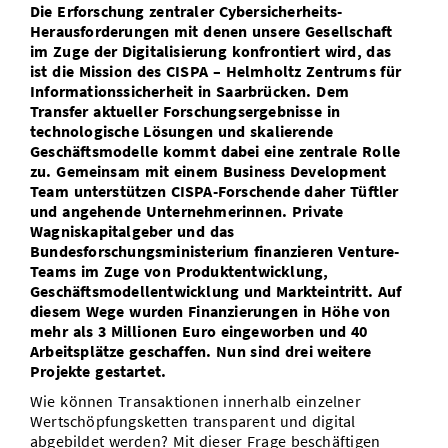
Die Erforschung zentraler Cybersicherheits-
Vom Studium in den Beruf
Bibliothek
Study Scheduler
Start-ups
IT-Themenabend
Ranking
Herausforderungen mit denen unsere Gesellschaft
Preise, Auszeichnungen und Förderungen
Anfahrt
im Zuge der Digitalisierung konfrontiert wird, das
Open Science/Open Access
ist die Mission des CISPA – Helmholtz Zentrums für
Zahlen & Fakten
Kontakt
AnsprechpartnerInnen, Personen, Forschungsgruppen
Informationssicherheit in Saarbrücken. Dem
Transfer aktueller Forschungsergebnisse in
SIC Merchandise
Termine, Vorträge und Veranstaltungen
technologische Lösungen und skalierende
Geschäftsmodelle kommt dabei eine zentrale Rolle
SIC Podcast
Alumni
zu. Gemeinsam mit einem Business Development
Team unterstützen CISPA-Forschende daher Tüftler
und angehende Unternehmerinnen. Private
Wagniskapitalgeber und das
Bundesforschungsministerium finanzieren Venture-
Teams im Zuge von Produktentwicklung,
Geschäftsmodellentwicklung und Markteintritt. Auf
diesem Wege wurden Finanzierungen in Höhe von
mehr als 3 Millionen Euro eingeworben und 40
Arbeitsplätze geschaffen. Nun sind drei weitere
Projekte gestartet.
Wie können Transaktionen innerhalb einzelner
Wertschöpfungsketten transparent und digital
abgebildet werden? Mit dieser Frage beschäftigen