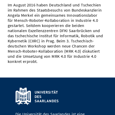
Im August 2016 haben Deutschland und Tschechien
Vom Studium in den Beruf
Bibliothek
Study Scheduler
Start-ups
IT-Themenabend
Ranking
Preise, Auszeichnungen und Förderungen
im Rahmen des Staatsbesuchs von Bundeskanzlerin
Anfahrt
Angela Merkel ein gemeinsames Innovationslabor
Open Science/Open Access
Zahlen & Fakten
Kontakt
für Mensch-Roboter-Kollaboration in Industrie 4.0
AnsprechpartnerInnen, Personen, Forschungsgruppen
gestartet. Seitdem kooperieren die beiden
nationalen Exzellenzzentren DFKI Saarbrücken und
SIC Merchandise
Termine, Vorträge und Veranstaltungen
das tschechische Institut für Informatik, Robotik und
Kybernetik (CIIRC) in Prag. Beim 3. Tschechisch-
SIC Podcast
Alumni
deutschen Workshop werden neue Chancen der
Mensch-Roboter-Kollaboration (MRK 4.0) diskutiert
und die Umsetzung von MRK 4.0 für Industrie 4.0
konkret erprobt.
Die Universität des Saarlandes ist eine