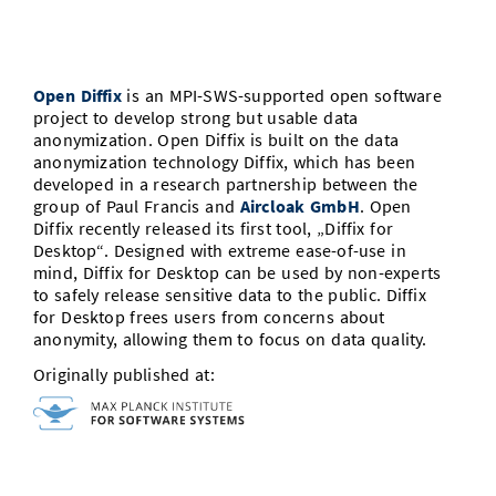
Vom Studium in den Beruf
Bibliothek
Study Scheduler
Start-ups
IT-Themenabend
Ranking
Preise, Auszeichnungen und Förderungen
Anfahrt
Open Science/Open Access
Zahlen & Fakten
Kontakt
AnsprechpartnerInnen, Personen, Forschungsgruppen
Open Diffix
is an MPI-SWS-supported open software
project to develop strong but usable data
SIC Merchandise
Termine, Vorträge und Veranstaltungen
anonymization. Open Diffix is built on the data
anonymization technology Diffix, which has been
SIC Podcast
developed in a research partnership between the
Alumni
group of Paul Francis and
Aircloak GmbH
. Open
Diffix recently released its first tool, „Diffix for
Desktop“. Designed with extreme ease-of-use in
mind, Diffix for Desktop can be used by non-experts
to safely release sensitive data to the public. Diffix
for Desktop frees users from concerns about
anonymity, allowing them to focus on data quality.
Originally published at: