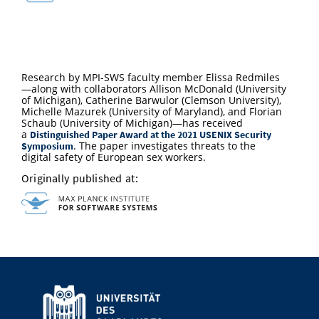
Vom Studium in den Beruf
Bibliothek
Study Scheduler
Start-ups
IT-Themenabend
Ranking
Preise, Auszeichnungen und Förderungen
Anfahrt
Open Science/Open Access
Zahlen & Fakten
Kontakt
AnsprechpartnerInnen, Personen, Forschungsgruppen
Research by MPI-SWS faculty member Elissa Redmiles
SIC Merchandise
—along with collaborators Allison McDonald (University
Termine, Vorträge und Veranstaltungen
of Michigan), Catherine Barwulor (Clemson University),
Michelle Mazurek (University of Maryland), and Florian
SIC Podcast
Alumni
Schaub (University of Michigan)—has received
a
Distinguished Paper Award at the 2021 USENIX Security
. The paper investigates threats to the
Symposium
digital safety of European sex workers.
Originally published at: